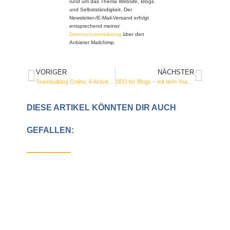
rund um das Thema Website, Blogs
und Selbstständigkeit. Der
Newsletter-/E-Mail-Versand erfolgt
entsprechend meiner
Datenschutzerklärung
über den
Anbieter Mailchimp.
VORIGER
NÄCHSTER
Teambuilding Online: 6 Aktivitäten für mehr Zusammenhalt
SEO für Blogs – mit dem Yoast SEO Plugin
DIESE ARTIKEL KÖNNTEN DIR AUCH
GEFALLEN: